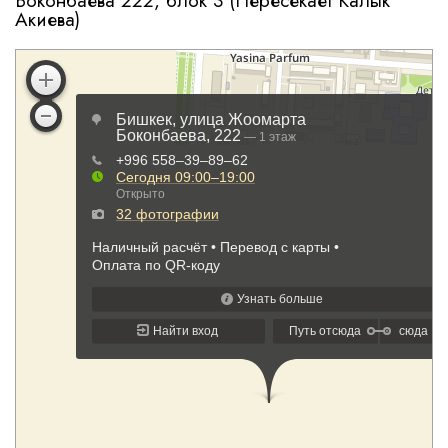
Боконбаева 222, блок 3 (Пересекает Калык
Акиева)