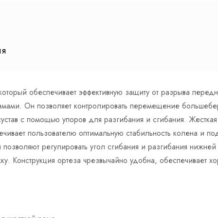
ия
 который обеспечивает эффективную защиту от разрыва перед
авмами. Он позволяет контролировать перемещение большебе
сустав с помощью упоров для разгибания и сгибания. Жестка
ечивает пользователю оптимальную стабильность колена и по
 позволяют регулировать угол сгибания и разгибания нижне
жку. Конструкция ортеза чрезвычайно удобна, обеспечивает х