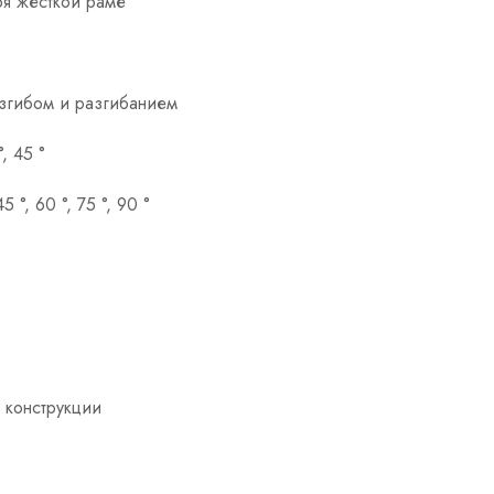
ря жесткой раме
згибом и разгибанием
, 45 °
5 °, 60 °, 75 °, 90 °
 конструкции