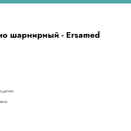
но шарнирный - Ersamed
зделия
лена