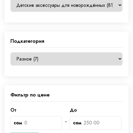
Подкатегория
Фильтр по цене
От
До
-
сом
сом