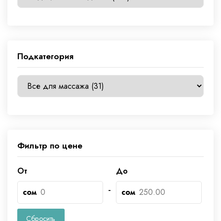
Подкатегория
Фильтр по цене
От
До
-
сом
сом
Сбросить