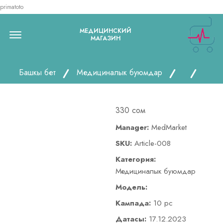
primatoto
Menu Open
МЕДИЦИНСКИЙ
МАГАЗИН
Башкы бет
Медициналык буюмдар
330 сом
Manager:
MedMarket
SKU:
Article-008
Категория:
Медициналык буюмдар
Модель:
Кампада:
10 pc
Датасы:
17.12.2023