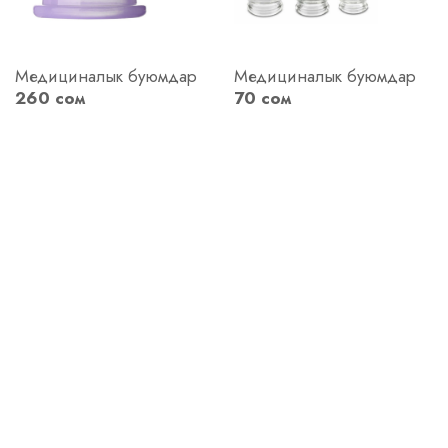
Медициналык буюмдар
Медициналык буюмдар
260 сом
70 сом