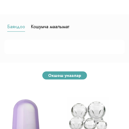
Баяндоо
Кошумча маалымат
Окшош унаалар